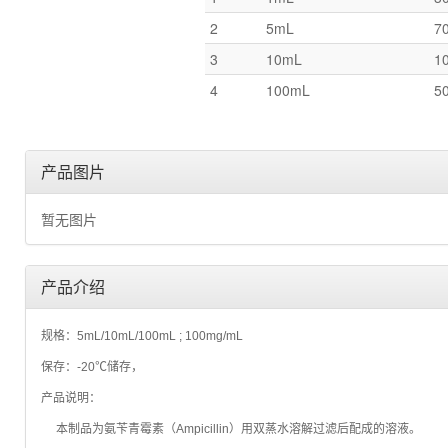
2
5mL
7
3
10mL
1
4
100mL
5
产品图片
暂无图片
产品介绍
规格：5mL/10mL/100mL ;
100mg/mL
保存：-20℃储存，
产品说明：
本制品为氨苄青霉素（Ampicillin）用双蒸水溶解过滤后配成的溶液。