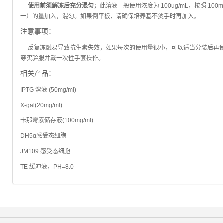
使用前须解冻后充分混匀
；此溶液一般使用浓度为 100ug/mL，按照 100
一）的量加入，混匀。如果倒平板，请确保培养基不烫手时再加入。
注意事项：
反复冻融易导致抗生素失效，如果每次的使用量很小，可以适当分装后再使
穿实验服并戴一次性手套操作。
相关产品：
IPTG 溶液 (50mg/ml)
X-gal(20mg/ml)
卡那霉素储存液(100mg/ml)
DH5α感受态细胞
JM109 感受态细胞
TE 缓冲液，PH=8.0