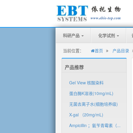
科研产品
化学试剂
当前位置：
首页
产品目录
产品推荐
Gel View 核酸染料
蛋白酶K溶液(10mg/mL)
无菌去离子水(细胞培养级)
X-gal （20mg/mL)
Ampicillin ；氨苄青霉素（...