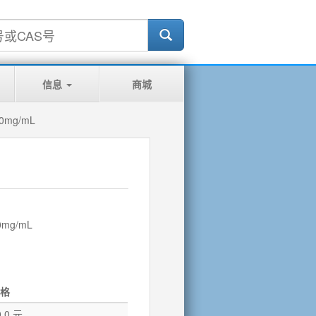
信息
商城
0mg/mL
mg/mL
格
0.0 元