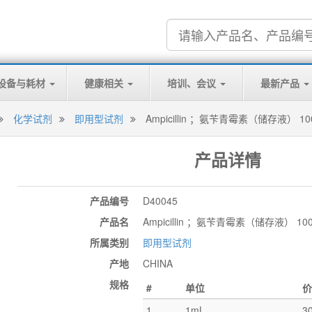
设备与耗材
健康相关
培训、会议
最新产品
化学试剂
即用型试剂
Ampicillin ；氨苄青霉素（储存液） 10
产品详情
产品编号
D40045
产品名
Ampicillin ；氨苄青霉素（储存液） 100
所属类别
即用型试剂
产地
CHINA
规格
#
单位
价
1
1mL
3